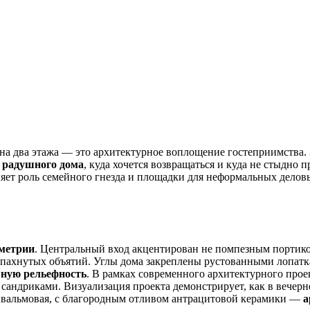
на два этажа — это архитектурное воплощение гостеприимства.
 радушного дома
, куда хочется возвращаться и куда не стыдно 
ет роль семейного гнезда и площадки для неформальных деловых
метрии
. Центральный вход акцентирован не помпезным портик
ахнутых объятий. Углы дома закреплены рустованными лопаткам
ную рельефность
. В рамках современного архитектурного прое
сандриками. Визуализация проекта демонстрирует, как в вечерн
 вальмовая, с благородным отливом антрацитовой керамики —
а