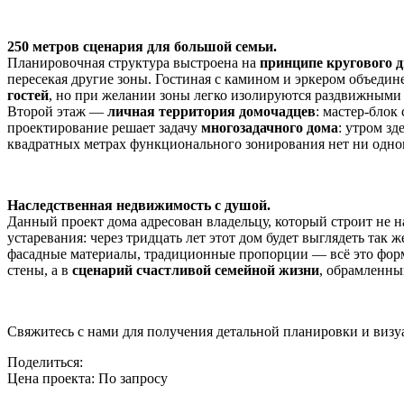
250 метров сценария для большой семьи.
Планировочная структура выстроена на
принципе кругового 
пересекая другие зоны. Гостиная с камином и эркером объеди
гостей
, но при желании зоны легко изолируются раздвижными 
Второй этаж —
личная территория домочадцев
: мастер-блок
проектирование решает задачу
многозадачного дома
: утром з
квадратных метрах функционального зонирования нет ни одног
Наследственная недвижимость с душой.
Данный проект дома адресован владельцу, который строит не на
устаревания: через тридцать лет этот дом будет выглядеть так 
фасадные материалы, традиционные пропорции — всё это форм
стены, а в
сценарий счастливой семейной жизни
, обрамленны
Свяжитесь с нами для получения детальной планировки и визуа
Поделиться:
Цена проекта:
По запросу