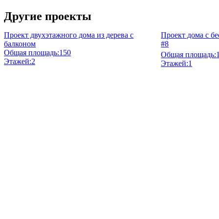
Узнать стоимость
Другие проекты
Проект двухэтажного дома из дерева с
Проект дома с бе
балконом
#8
Общая площадь:
150
Общая площадь:
Этажей:
2
Этажей:
1