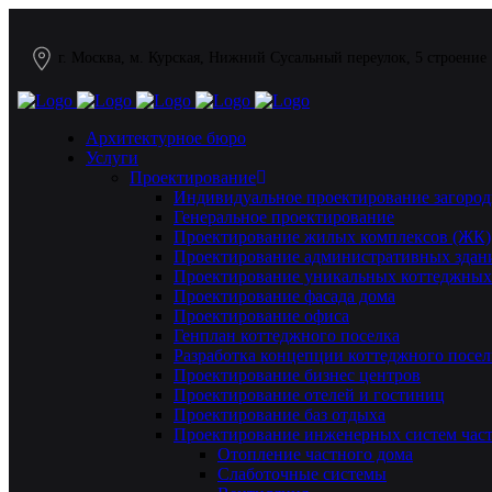
г. Москва, м. Курская, Нижний Сусальный переулок, 5 строение
Архитектурное бюро
Услуги
Проектирование
Индивидуальное проектирование загород
Генеральное проектирование
Проектирование жилых комплексов (ЖК)
Проектирование административных здан
Проектирование уникальных коттеджных
Проектирование фасада дома
Проектирование офиса
Генплан коттеджного поселка
Разработка концепции коттеджного посел
Проектирование бизнес центров
Проектирование отелей и гостиниц
Проектирование баз отдыха
Проектирование инженерных систем част
Отопление частного дома
Слаботочные системы