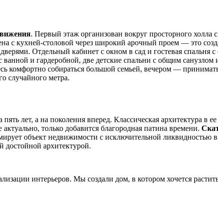
движения
. Первый этаж организован вокруг просторного холла с
нена с кухней-столовой через широкий арочный проем — это соз
дверями. Отдельный кабинет с окном в сад и гостевая спальня с
 с ванной и гардеробной, две детские спальни с общим санузло
десь комфортно собираться большой семьей, вечером — принимать
о случайного метра.
 пять лет, а на поколения вперед. Классическая архитектура в е
же актуально, только добавится благородная патина времени.
Скат
ирует объект недвижимости с исключительной ликвидностью в с
й достойной архитектурой.
лизации интерьеров. Мы создали дом, в котором хочется растить