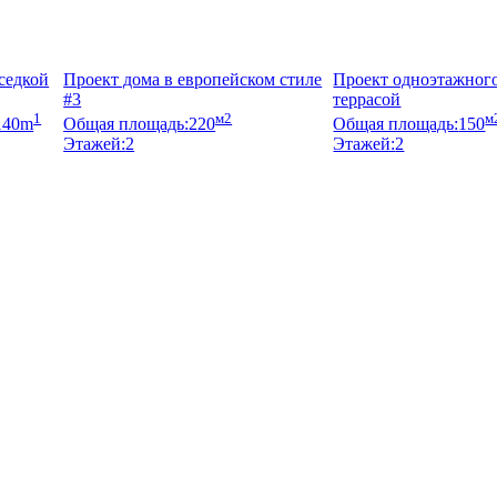
седкой
Проект дома в европейском стиле
Проект одноэтажного
#3
террасой
1
м2
м
140m
Общая площадь:
220
Общая площадь:
150
Этажей:
2
Этажей:
2