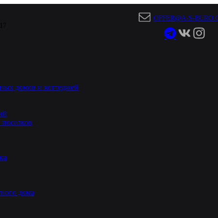
OFFER@A-S-BURO.
 17
ных домов и коттеджей
ий
 поселков
ка
ного дома