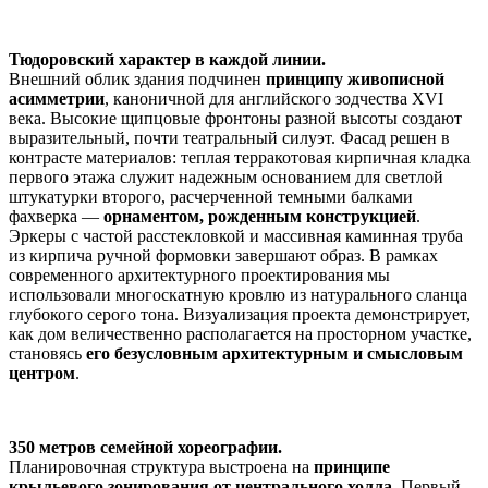
Тюдоровский характер в каждой линии.
Внешний облик здания подчинен
принципу живописной
асимметрии
, каноничной для английского зодчества XVI
века. Высокие щипцовые фронтоны разной высоты создают
выразительный, почти театральный силуэт. Фасад решен в
контрасте материалов: теплая терракотовая кирпичная кладка
первого этажа служит надежным основанием для светлой
штукатурки второго, расчерченной темными балками
фахверка —
орнаментом, рожденным конструкцией
.
Эркеры с частой расстекловкой и массивная каминная труба
из кирпича ручной формовки завершают образ. В рамках
современного архитектурного проектирования мы
использовали многоскатную кровлю из натурального сланца
глубокого серого тона. Визуализация проекта демонстрирует,
как дом величественно располагается на просторном участке,
становясь
его безусловным архитектурным и смысловым
центром
.
350 метров семейной хореографии.
Планировочная структура выстроена на
принципе
крыльевого зонирования от центрального холла
. Первый