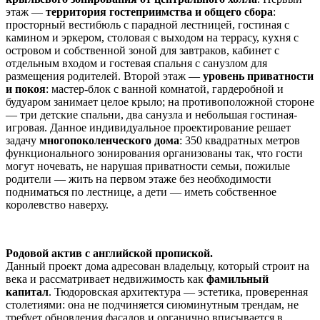
этаж —
территория гостеприимства и общего сбора
:
просторный вестибюль с парадной лестницей, гостиная с
камином и эркером, столовая с выходом на террасу, кухня с
островом и собственной зоной для завтраков, кабинет с
отдельным входом и гостевая спальня с санузлом для
размещения родителей. Второй этаж —
уровень приватности
и покоя
: мастер-блок с ванной комнатой, гардеробной и
будуаром занимает целое крыло; на противоположной стороне
— три детские спальни, два санузла и небольшая гостиная-
игровая. Данное индивидуальное проектирование решает
задачу
многопоколенческого дома
: 350 квадратных метров
функционального зонирования организованы так, что гости
могут ночевать, не нарушая приватности семьи, пожилые
родители — жить на первом этаже без необходимости
подниматься по лестнице, а дети — иметь собственное
королевство наверху.
Родовой актив с английской пропиской.
Данный проект дома адресован владельцу, который строит на
века и рассматривает недвижимость как
фамильный
капитал
. Тюдоровская архитектура — эстетика, проверенная
столетиями: она не подчиняется сиюминутным трендам, не
требует обновления фасадов и органично вписывается в