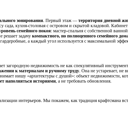
ального зонирования
. Первый этаж —
территория дневной жи
у сада, кухня-столовая с островом и скрытой кладовой. Кабине
уровень семейного покоя
: мастер-спальня с собственной ванной
е решает задачу
компактного, но полноценного семейного дом
гардеробные, а каждый угол используется с максимальной эффе
ет загородную недвижимость не как спекулятивный инструмент, 
важении к материалам и ручному труду
. Она не устаревает, не
анимает нишу «архитектуры с душой»: объект недвижимости, кото
дет наполняться историями
, а не требовать обновления.
ализации интерьеров. Мы покажем, как традиция крафтсмана вс