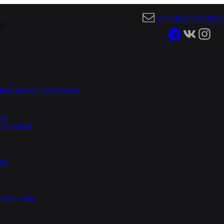
OFFER@A-S-BURO.
 17
ных домов и коттеджей
ий
 поселков
ка
ного дома