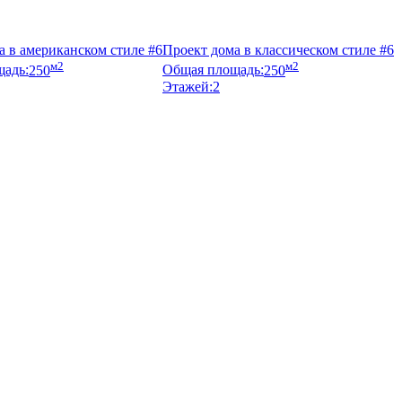
а в американском стиле #6
Проект дома в классическом стиле #6
м2
м2
адь:
250
Общая площадь:
250
Этажей:
2