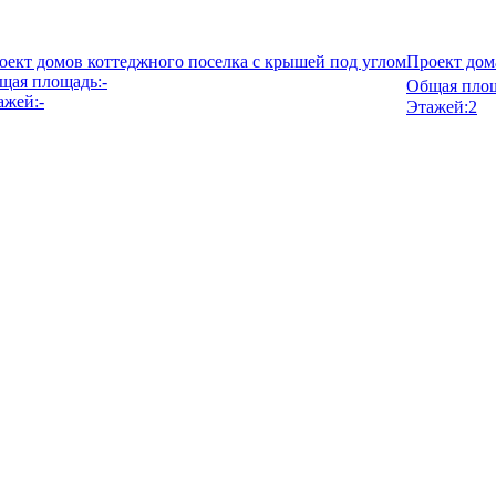
оект домов коттеджного поселка с крышей под углом
Проект дом
щая площадь:
-
Общая площ
ажей:
-
Этажей:
2