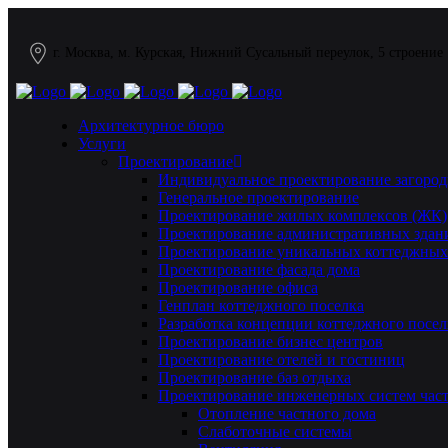
г. Москва, м. Курская, Нижний Сусальный переулок, 5 строение
Архитектурное бюро
Услуги
Проектирование
Индивидуальное проектирование загород
Генеральное проектирование
Проектирование жилых комплексов (ЖК)
Проектирование административных здан
Проектирование уникальных коттеджных
Проектирование фасада дома
Проектирование офиса
Генплан коттеджного поселка
Разработка концепции коттеджного посел
Проектирование бизнес центров
Проектирование отелей и гостиниц
Проектирование баз отдыха
Проектирование инженерных систем част
Отопление частного дома
Слаботочные системы