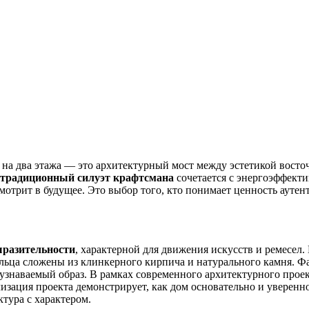
на два этажа — это архитектурный мост между эстетикой восто
традиционный силуэт крафтсмана
сочетается с энергоэффекти
мотрит в будущее. Это выбор того, кто понимает ценность аутен
ыразительности
, характерной для движения искусств и ремесел
ьца сложены из клинкерного кирпича и натурального камня. Фа
 узнаваемый образ. В рамках современного архитектурного про
изация проекта демонстрирует, как дом основательно и уверенно
ктура с характером.