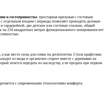
зни и гостеприимства
: просторная прихожая с гостевым
т с отдельным входом с веранды позволяет проводить деловые
 и гардеробной, две детские или гостевые спальни, общий
а
: на 210 квадратных метрах функционального зонирования нет
ктивностью.
а как место силы для семьи на десятилетия. Стиль крафтсман
 выходит из моды и органично стареет вместе с деревьями на
рый хочется передать по наследству, а не продать при первом
тречается с современными технологиями комфорта.