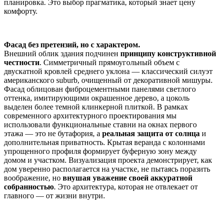
планировка. Это выбор прагматика, который знает цену
комфорту.
Фасад без претензий, но с характером.
Внешний облик здания подчинен
принципу конструктивной
честности
. Симметричный прямоугольный объем с
двускатной кровлей среднего уклона — классический силуэт
американского suburb, очищенный от декоративной мишуры.
Фасад облицован фиброцементными панелями светлого
оттенка, имитирующими окрашенное дерево, а цоколь
выделен более темной клинкерной плиткой. В рамках
современного архитектурного проектирования мы
использовали функциональные ставни на окнах первого
этажа — это не бутафория, а
реальная защита от солнца
и
дополнительная приватность. Крытая веранда с колоннами
упрощенного профиля формирует буферную зону между
домом и участком. Визуализация проекта демонстрирует, как
дом уверенно располагается на участке, не пытаясь поразить
воображение, но
внушая уважение своей аккуратной
собранностью
. Это архитектура, которая не отвлекает от
главного — от жизни внутри.