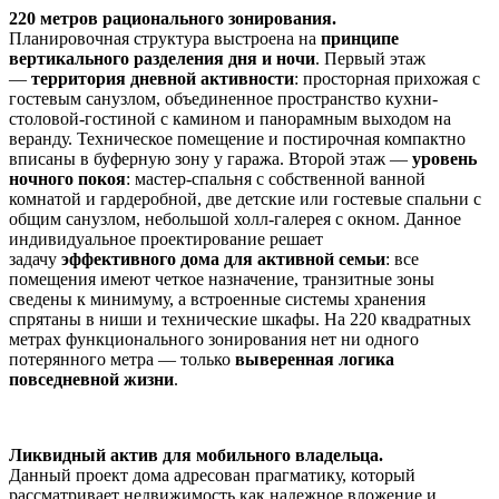
220 метров рационального зонирования.
Планировочная структура выстроена на
принципе
вертикального разделения дня и ночи
. Первый этаж
—
территория дневной активности
: просторная прихожая с
гостевым санузлом, объединенное пространство кухни-
столовой-гостиной с камином и панорамным выходом на
веранду. Техническое помещение и постирочная компактно
вписаны в буферную зону у гаража. Второй этаж —
уровень
ночного покоя
: мастер-спальня с собственной ванной
комнатой и гардеробной, две детские или гостевые спальни с
общим санузлом, небольшой холл-галерея с окном. Данное
индивидуальное проектирование решает
задачу
эффективного дома для активной семьи
: все
помещения имеют четкое назначение, транзитные зоны
сведены к минимуму, а встроенные системы хранения
спрятаны в ниши и технические шкафы. На 220 квадратных
метрах функционального зонирования нет ни одного
потерянного метра — только
выверенная логика
повседневной жизни
.
Ликвидный актив для мобильного владельца.
Данный проект дома адресован прагматику, который
рассматривает недвижимость как надежное вложение и