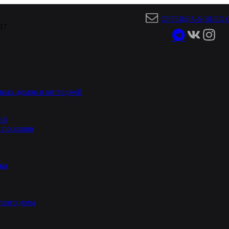
OFFER@A-S-BURO.
 17
ных домов и коттеджей
ий
 поселков
ка
ного дома