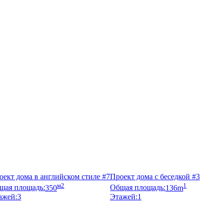
оект дома в английском стиле #7
Проект дома с беседкой #3
м2
1
щая площадь:
350
Общая площадь:
136m
ажей:
3
Этажей:
1