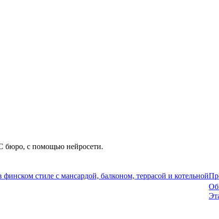
С бюро, с помощью нейросети.
в финском стиле с мансардой, балконом, террасой и котельной
Пр
Об
Эт