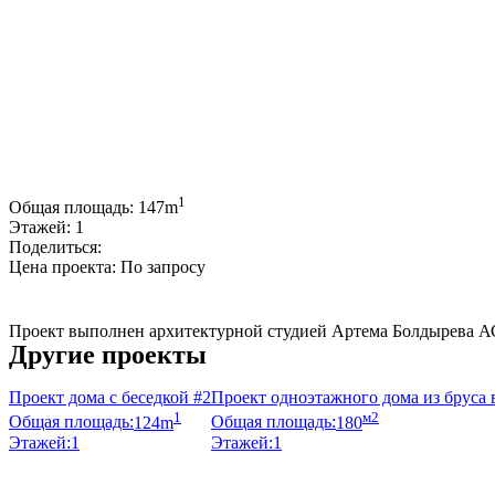
1
Общая площадь:
147m
Этажей:
1
Поделиться:
Цена проекта:
По запросу
Купить проект
Проект выполнен архитектурной студией Артема Болдырева А
Другие проекты
Проект дома с беседкой #2
Проект одноэтажного дома из бруса 
1
м2
Общая площадь:
124m
Общая площадь:
180
Этажей:
1
Этажей:
1