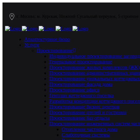
г. Москва, м. Курская, Нижний Сусальный переулок, 5 строение
Архитектурное бюро
Услуги
Проектирование
Индивидуальное проектирование загород
Генеральное проектирование
Проектирование жилых комплексов (ЖК)
Проектирование административных здан
Проектирование уникальных коттеджных
Проектирование фасада дома
Проектирование офиса
Генплан коттеджного поселка
Разработка концепции коттеджного посел
Проектирование бизнес центров
Проектирование отелей и гостиниц
Проектирование баз отдыха
Проектирование инженерных систем част
Отопление частного дома
Слаботочные системы